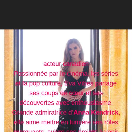
acteur canadien
Passionnée par le cinéma, les séries
et la pop culture, Eva Vibes partage
ses coups de cœur et ses
découvertes avec enthousiasme.
Grande admiratrice d’
Anna Kendrick
,
elle aime mettre en lumière ses rôles
marquants, suivre ses projets à venir