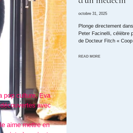
d’un médecin
octobre 31, 2025
Plonge directement dans 
Peter Facinelli, célèbre 
de Docteur Fitch « Coop 
READ MORE
a pop culture, Eva
 découvertes avec
lle aime mettre en