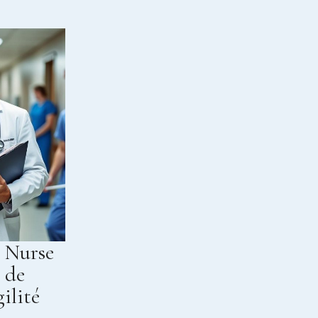
: Nurse
 de
gilité