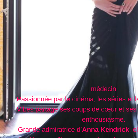
médecin
Passionnée par le cinéma, les séries et l
Vibes partage ses coups de cœur et ses
enthousiasme.
Grande admiratrice d’
Anna Kendrick
, e