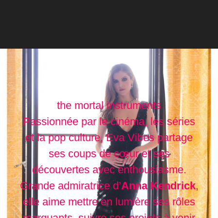
the mortal instruments
Passionnée par le cinéma, les séries
et la pop culture, Eva Vibes partage
ses coups de cœur et ses
découvertes avec enthousiasme.
Grande admiratrice d’
Anna Kendrick
,
elle aime mettre en lumière ses rôles
marquants, suivre ses projets à venir