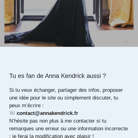
Tu es fan de Anna Kendrick aussi ?
Si tu veux échanger, partager des infos, proposer
une idée pour le site ou simplement discuter, tu
peux m’écrire :
contact@annakendrick.fr
N’hésite pas non plus à me contacter si tu
remarques une erreur ou une information incorrecte
: je ferai la modification avec plaisir !