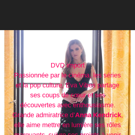
DVD import
Passionnée par le cinéma, les séries
et la pop culture, Eva Vibes partage
ses coups de cœur et ses
découvertes avec enthousiasme.
Grande admiratrice d’
Anna Kendrick
,
elle aime mettre en lumière ses rôles
marquants, suivre ses projets à venir