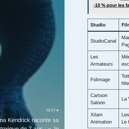
-10 % pour les 
Studio
Fil
Mar
StudioCanal
Pag
Les
Mém
Armateurs
esc
Tot
Folimage
fill
Cartoon
La 
Saloon
NEXT
Xilam
Les
na Kendrick raconte sa
Animation
Le 
 toxique de 7 ans : « Je