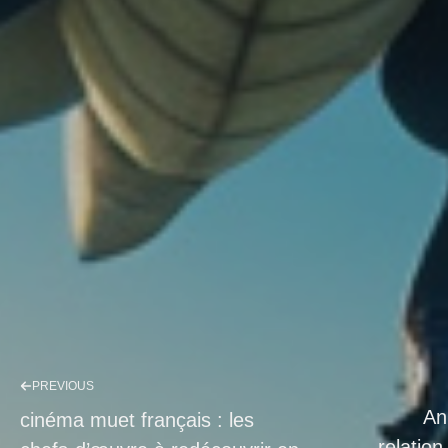
PREVIOUS
An
cinéma muet français : les
relation