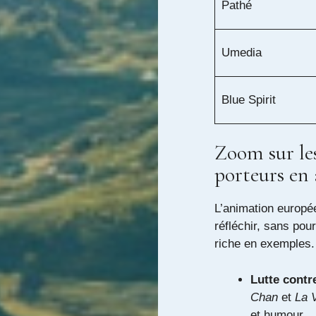
Pathé
Umedia
Blue Spirit
Zoom sur le
porteurs en
L’animation europée
réfléchir, sans pour
riche en exemples.
Lutte contr
Chan
et
La 
et humour.