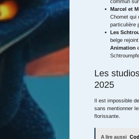
commun sur l
Marcel et 
Chomet qui r
particulière
Les Schtrou
belge rejoi
Animation
e
Schtroumpfet
Les studios
2025
Il est impossible d
sans mentionner les
florissante.
A lire aussi
Cod