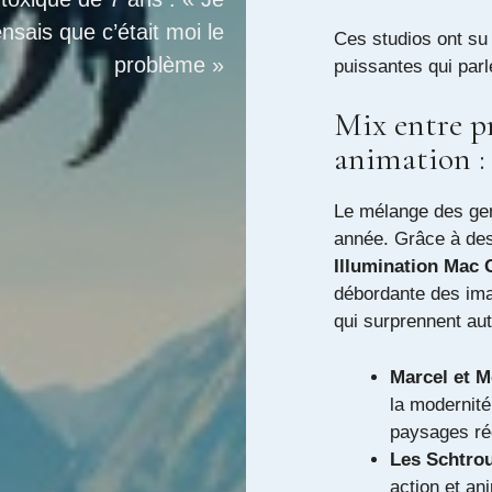
nsais que c’était moi le
Ces studios ont su 
problème »
puissantes qui parl
Mix entre pr
animation :
Le mélange des gen
année. Grâce à de
Illumination Mac 
débordante des ima
qui surprennent aut
Marcel et 
la modernité
paysages ré
Les Schtro
action et an