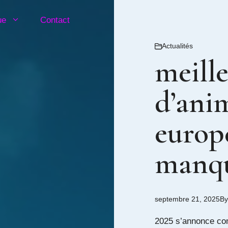
ue
Contact
Actualités
meille
d’ani
europ
manqu
septembre 21, 2025
B
2025 s’annonce com