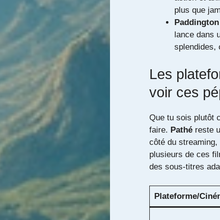
plus que jam
Paddington
lance dans 
splendides, 
Les platef
voir ces pé
Que tu sois plutôt 
faire.
Pathé
reste u
côté du streaming,
plusieurs de ces fi
des sous-titres ada
Plateforme/Ciné