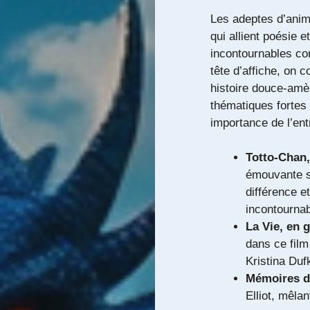
Les adeptes d’anim
qui allient poésie 
incontournables 
tête d’affiche, on 
histoire douce-amèr
thématiques fortes 
importance de l’entr
Totto-Chan, 
émouvante s
différence e
incontournab
La Vie, en 
dans ce film
Kristina Duf
Mémoires d
Elliot, mêla