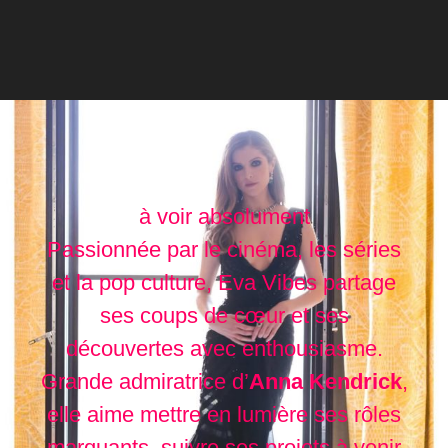
à voir absolument
Passionnée par le cinéma, les séries
et la pop culture, Eva Vibes partage
ses coups de cœur et ses
découvertes avec enthousiasme.
Grande admiratrice d’
Anna Kendrick
,
elle aime mettre en lumière ses rôles
marquants, suivre ses projets à venir