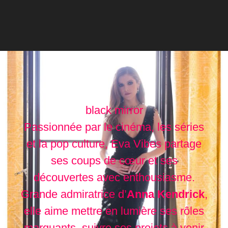
black mirror
Passionnée par le cinéma, les séries
et la pop culture, Eva Vibes partage
ses coups de cœur et ses
découvertes avec enthousiasme.
Grande admiratrice d’
Anna Kendrick
,
elle aime mettre en lumière ses rôles
marquants, suivre ses projets à venir