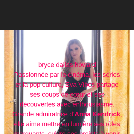
bryce dallas howard
Passionnée par le cinéma, les séries
et la pop culture, Eva Vibes partage
ses coups de cœur et ses
découvertes avec enthousiasme.
Grande admiratrice d’
Anna Kendrick
,
elle aime mettre en lumière ses rôles
marquants, suivre ses projets à venir