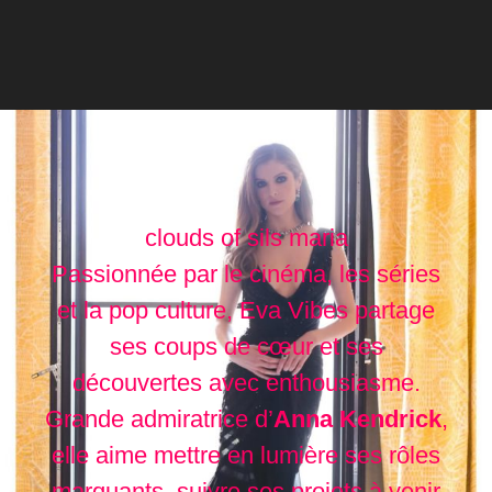
clouds of sils maria
Passionnée par le cinéma, les séries
et la pop culture, Eva Vibes partage
ses coups de cœur et ses
découvertes avec enthousiasme.
Grande admiratrice d’
Anna Kendrick
,
elle aime mettre en lumière ses rôles
marquants, suivre ses projets à venir