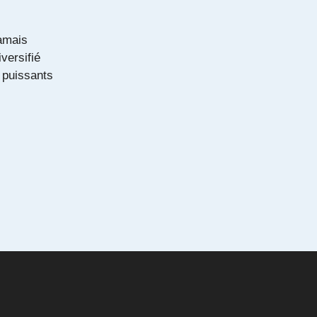
jamais
versifié
 puissants