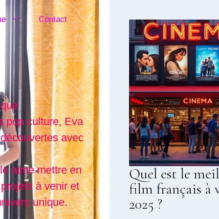
ue
Contact
ique
a pop culture, Eva
 découvertes avec
lle aime mettre en
Quel est le mei
projets à venir et
film français à 
2025 ?
 univers unique.