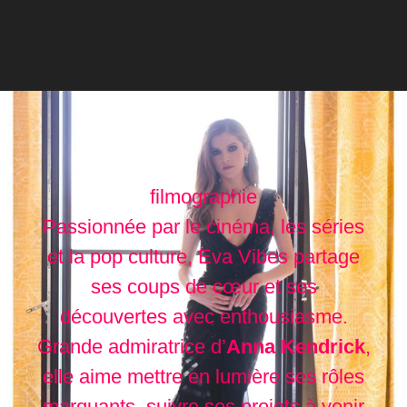
filmographie
Passionnée par le cinéma, les séries
et la pop culture, Eva Vibes partage
ses coups de cœur et ses
découvertes avec enthousiasme.
Grande admiratrice d’
Anna Kendrick
,
elle aime mettre en lumière ses rôles
marquants, suivre ses projets à venir