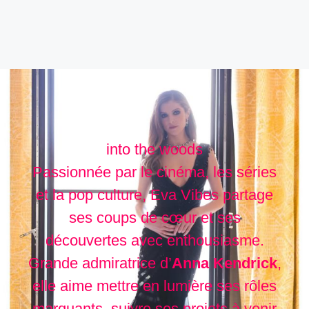
into the woods
Passionnée par le cinéma, les séries
et la pop culture, Eva Vibes partage
ses coups de cœur et ses
découvertes avec enthousiasme.
Grande admiratrice d’
Anna Kendrick
,
elle aime mettre en lumière ses rôles
marquants, suivre ses projets à venir