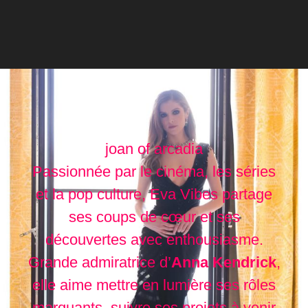
joan of arcadia
Passionnée par le cinéma, les séries
et la pop culture, Eva Vibes partage
ses coups de cœur et ses
découvertes avec enthousiasme.
Grande admiratrice d’
Anna Kendrick
,
elle aime mettre en lumière ses rôles
marquants, suivre ses projets à venir