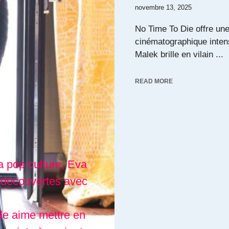
novembre 13, 2025
No Time To Die offre un
cinématographique inte
Malek brille en vilain ...
READ MORE
a pop culture, Eva
 découvertes avec
lle aime mettre en