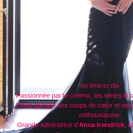
no time to die
Passionnée par le cinéma, les séries et l
Vibes partage ses coups de cœur et ses
enthousiasme.
Grande admiratrice d’
Anna Kendrick
, e