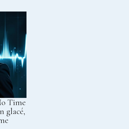
No Time
n glacé,
hme