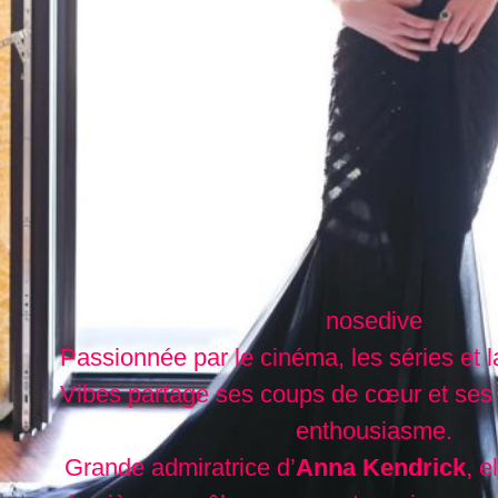
nosedive
Passionnée par le cinéma, les séries et l
Vibes partage ses coups de cœur et ses
enthousiasme.
Grande admiratrice d’
Anna Kendrick
, e