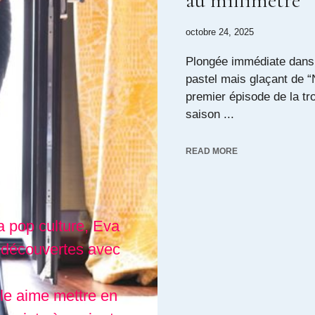
au millimètre
octobre 24, 2025
Plongée immédiate dans 
pastel mais glaçant de “
premier épisode de la tr
saison ...
READ MORE
a pop culture, Eva
 découvertes avec
lle aime mettre en