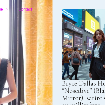
ue
Contact
Bryce Dallas H
“Nosedive” (Bl
Mirror), satire 