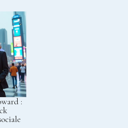
oward :
ack
sociale