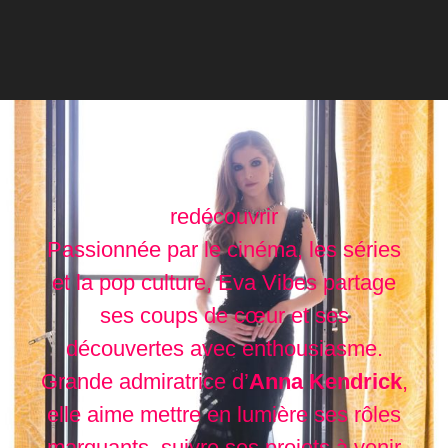
redécouvrir
Passionnée par le cinéma, les séries
et la pop culture, Eva Vibes partage
ses coups de cœur et ses
découvertes avec enthousiasme.
Grande admiratrice d’
Anna Kendrick
,
elle aime mettre en lumière ses rôles
marquants, suivre ses projets à venir