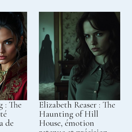
 : The
Elizabeth Reaser : The
té
Haunting of Hill
a de
House, émotion