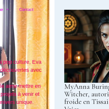
ue
Contact
a pop culture, Eva
 découvertes avec
MyAnna Buring
lle aime mettre en
Witcher, autori
projets à venir et
froide en Tissai
 univers unique.