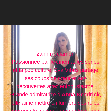
zahn mcclarnon
Passionnée par le cinéma, les séries
et la pop culture, Eva Vibes partage
ses coups de cœur et ses
découvertes avec enthousiasme.
Grande admiratrice d’
Anna Kendrick
,
elle aime mettre en lumière ses rôles
marquants, suivre ses projets à venir