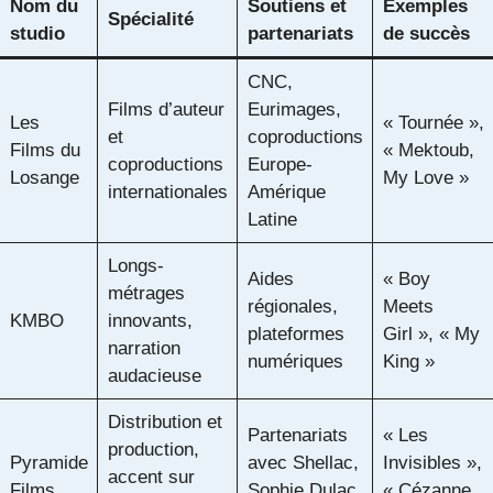
Nom du
Soutiens et
Exemples
Spécialité
studio
partenariats
de succès
CNC,
Films d’auteur
Eurimages,
Les
« Tournée »,
et
coproductions
Films du
« Mektoub,
coproductions
Europe-
Losange
My Love »
internationales
Amérique
Latine
Longs-
Aides
« Boy
métrages
régionales,
Meets
KMBO
innovants,
plateformes
Girl », « My
narration
numériques
King »
audacieuse
Distribution et
Partenariats
« Les
production,
Pyramide
avec Shellac,
Invisibles »,
accent sur
Films
Sophie Dulac
« Cézanne