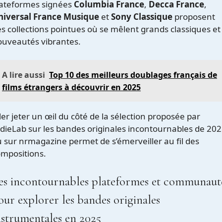
lateformes signées
Columbia France
,
Decca France
,
niversal France Musique
et
Sony Classique
proposent
s collections pointues où se mêlent grands classiques et
ouveautés vibrantes.
A lire aussi
Top 10 des meilleurs doublages français de
films étrangers à découvrir en 2025
ler jeter un œil du côté de la sélection proposée par
dieLab sur les bandes originales incontournables de 20
u sur
nrmagazine
permet de s’émerveiller au fil des
mpositions.
es incontournables plateformes et communaut
our explorer les bandes originales
nstrumentales en 2025