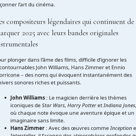
çonner l’art du cinéma.
es compositeurs légendaires qui continuent de
arquer 2025 avec leurs bandes originales
nstrumentales
ur plonger dans l’âme des films, difficile d’ignorer les
contournables John Williams, Hans Zimmer et Ennio
orricone – des noms qui évoquent instantanément des
ivers sonores riches et puissants.
John Williams
: Le magicien derrière les thèmes
iconiques de
Star Wars
,
Harry Potter
et
Indiana Jones
où chaque note évoque une aventure épique et un
imaginaire sans limite.
Hans Zimmer
: Avec des œuvres comme
Inception
e
Interstellar
, il façonne des atmosphères profondes q