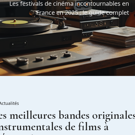
Les festivals de cinéma incontournables en
France en 2025 : le guide complet
Actualités
es meilleures bandes originale
nstrumentales de films à