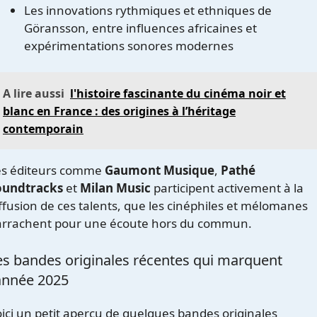
Les innovations rythmiques et ethniques de
Göransson, entre influences africaines et
expérimentations sonores modernes
A lire aussi
l'histoire fascinante du cinéma noir et
blanc en France : des origines à l’héritage
contemporain
es éditeurs comme
Gaumont Musique
,
Pathé
oundtracks
et
Milan Music
participent activement à la
ffusion de ces talents, que les cinéphiles et mélomanes
’arrachent pour une écoute hors du commun.
es bandes originales récentes qui marquent
’année 2025
ici un petit aperçu de quelques bandes originales