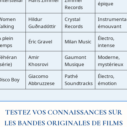
nterstellar
Hans Zimmer
Zimmer
épique
Records
Women
Hildur
Crystal
Instrumental
Talking
Guðnadóttir
Records
émouvant
A plein
Électro,
Éric Gravel
Milan Music
temps
intense
Téhéran
Amir
Gaumont
Moderne,
série)
Khosrovi
Musique
mystérieux
Giacomo
Pathé
Électro,
Disco Boy
Abbruzzese
Soundtracks
émotion
TESTEZ VOS CONNAISSANCES SUR
LES BANDES ORIGINALES DE FILMS