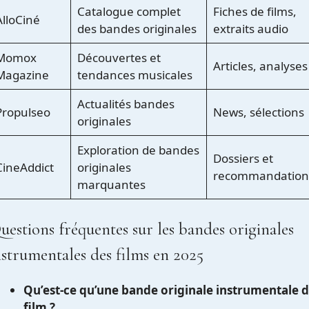
Catalogue complet
Fiches de films,
AlloCiné
des bandes originales
extraits audio
Momox
Découvertes et
Articles, analyses
Magazine
tendances musicales
Actualités bandes
Propulseo
News, sélections
originales
Exploration de bandes
Dossiers et
CineAddict
originales
recommandation
marquantes
uestions fréquentes sur les bandes originales
nstrumentales des films en 2025
Qu’est-ce qu’une bande originale instrumentale 
film ?