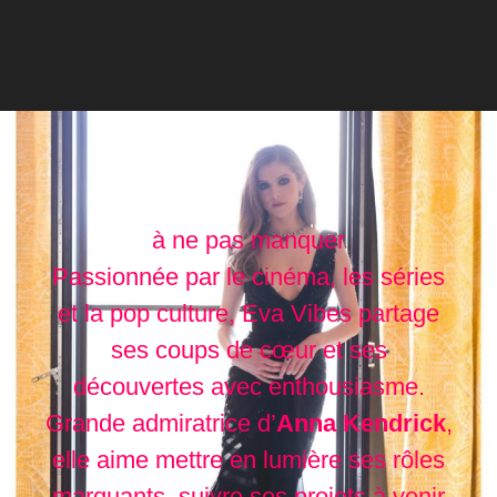
à ne pas manquer
Passionnée par le cinéma, les séries
et la pop culture, Eva Vibes partage
ses coups de cœur et ses
découvertes avec enthousiasme.
Grande admiratrice d’
Anna Kendrick
,
elle aime mettre en lumière ses rôles
marquants, suivre ses projets à venir