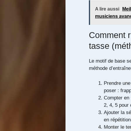
A lire aussi
Mei
musiciens avan
Comment re
tasse (mét
Le motif de base s
méthode d’entraîne
Prendre une 
poser : frapp
Compter en 6
2, 4, 5 pou
Ajouter la s
en répétition
Monter le te