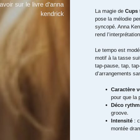
avoir sur le livre d’anna
La magie de
Cups
kendrick
pose la mélodie pe
syncopé. Anna Kend
rend l’interprétatio
Le tempo est modér
motif à la tasse s
tap-pause, tap, tap
d’arrangements san
Caractère v
pour que la p
Déco rythm
groove.
Intensité
: c
montée dram