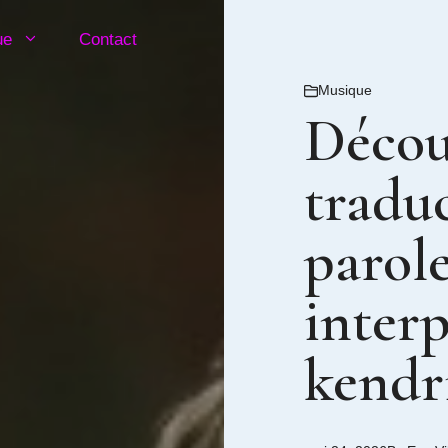
ue
Contact
Musique
Décou
traduc
parole
inter
kendr