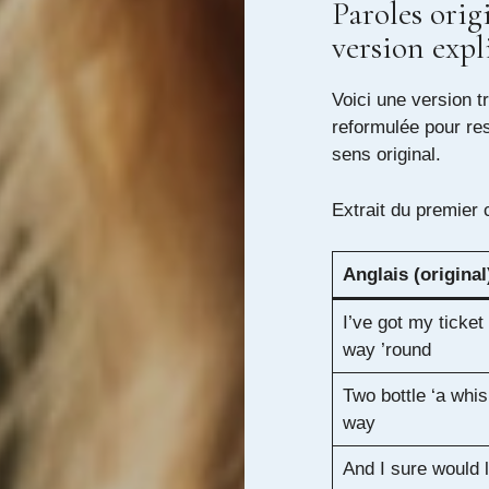
Paroles orig
version expl
Voici une version t
reformulée pour res
sens original.
Extrait du premier c
Anglais (original
I’ve got my ticket 
way ’round
Two bottle ‘a whis
way
And I sure would 