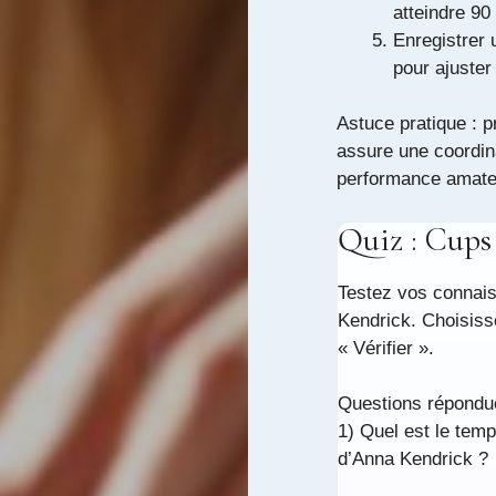
atteindre 9
Enregistrer 
pour ajuster
Astuce pratique : 
assure une coordin
performance amate
Quiz : Cup
Testez vos connais
Kendrick. Choisiss
« Vérifier ».
Questions répondue
Trois questions sur
1) Quel est le temp
d’Anna Kendrick ?