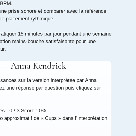
0 BPM.
une prise sonore et comparer avec la référence
 le placement rythmique.
pratiquer 15 minutes par jour pendant une semaine
ation mains-bouche satisfaisante pour une
ur.
s — Anna Kendrick
sances sur la version interprétée par Anna
ez une réponse par question puis cliquez sur
s : 0 / 3
Score : 0%
 le tempo, le placement des frappes et le style vocal.
o approximatif de « Cups » dans l’interprétation