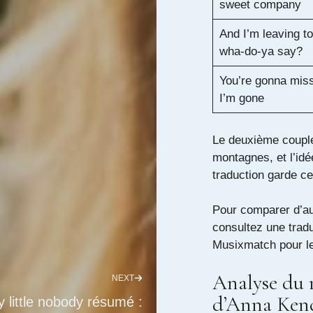
sweet company
And I’m leaving t
wha-do-ya say?
You’re gonna mis
I’m gone
Le deuxième couple
montagnes, et l’idé
traduction garde c
Pour comparer d’aut
consultez
une tradu
Musixmatch
pour l
Analyse du 
NEXT
d’Anna Ken
 little nobody résumé :