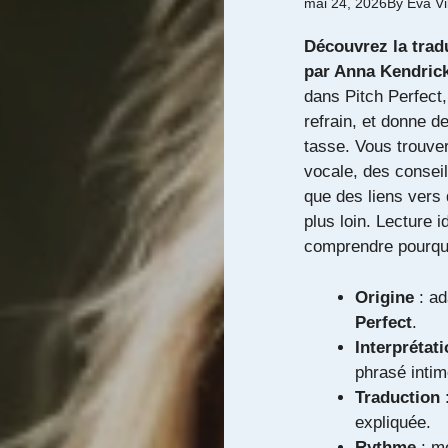
mai 24, 2026
By
Eva V
Découvrez la tradu
par Anna Kendric
dans Pitch Perfect,
refrain, et donne d
tasse. Vous trouvere
vocale, des conseil
que des liens vers 
plus loin. Lecture 
comprendre pourquo
Origine
: ad
Perfect
.
Interprétat
phrasé intim
Traduction
:
expliquée.
Rythme
: mé