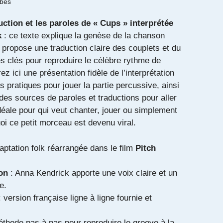
ibes
ction et les paroles de « Cups » interprétée
k
: ce texte explique la genèse de la chanson
 propose une traduction claire des couplets et du
es clés pour reproduire le célèbre rythme de
z ici une présentation fidèle de l’interprétation
s pratiques pour jouer la partie percussive, ainsi
des sources de paroles et traductions pour aller
idéale pour qui veut chanter, jouer ou simplement
i ce petit morceau est devenu viral.
aptation folk réarrangée dans le film
Pitch
ion
: Anna Kendrick apporte une voix claire et un
e.
 version française ligne à ligne fournie et
thode pas à pas pour reproduire le groove à la