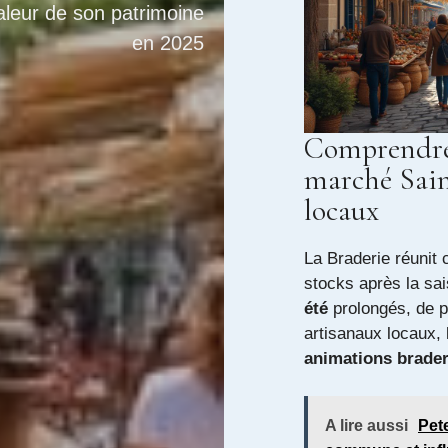
valeur de son patrimoine
en 2025
Comprendre 
marché Saint
locaux
La Braderie réunit 
stocks après la sa
été
prolongés, de pi
artisanaux locaux, 
animations brader
A lire aussi
Pet