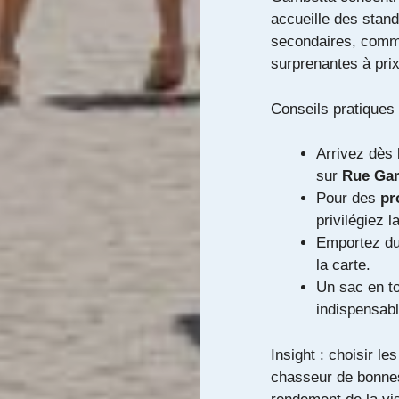
accueille des stand
secondaires, comme
surprenantes à pri
Conseils pratiques 
Arrivez dès 
sur
Rue Ga
Pour des
pr
privilégiez l
Emportez du 
la carte.
Un sac en to
indispensabl
Insight : choisir le
chasseur de bonnes