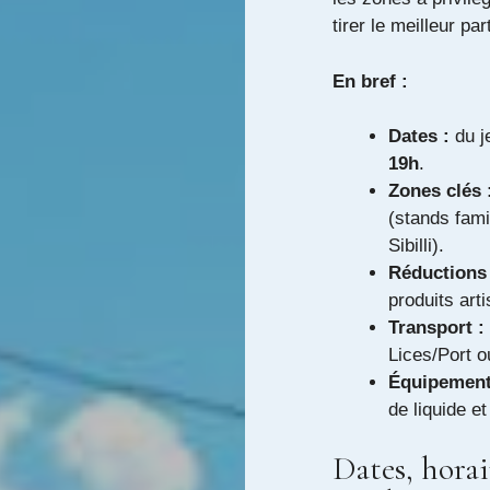
tirer le meilleur pa
En bref :
Dates :
du j
19h
.
Zones clés 
(stands fami
Sibilli).
Réductions 
produits art
Transport :
Lices/Port o
Équipement
de liquide e
Dates, horai