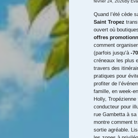
février 24, 2026
By
Eva
Quand l’été cède s
Saint Tropez
trans
ouvert où boutique
offres promotionn
comment organiser v
(parfois jusqu’à
-7
créneaux les plus 
travers des itinéra
pratiques pour évit
profiter de l’événe
famille, en week‑en
Holly, Tropézienne 
conducteur pour ill
rue Gambetta à sa 
montre comment tra
sortie agréable. Lis
les zones à privilé