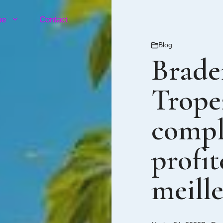
ue
Contact
Blog
Brade
Tropez
compl
profit
meille