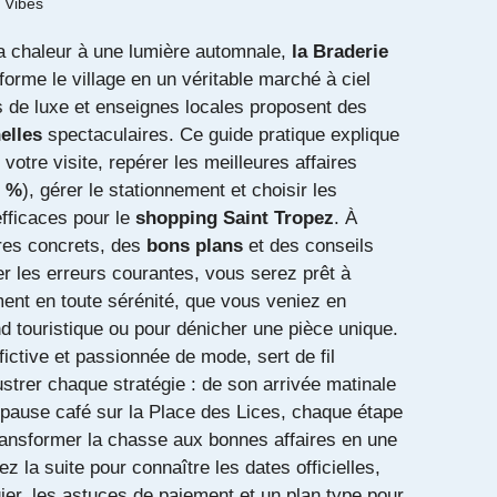
 Vibes
a chaleur à une lumière automnale,
la Braderie
forme le village en un véritable marché à ciel
s de luxe et enseignes locales proposent des
elles
spectaculaires. Ce guide pratique explique
otre visite, repérer les meilleures affaires
0 %
), gérer le stationnement et choisir les
efficaces pour le
shopping Saint Tropez
. À
ires concrets, des
bons plans
et des conseils
er les erreurs courantes, vous serez prêt à
ment en toute sérénité, que vous veniez en
d touristique ou pour dénicher une pièce unique.
fictive et passionnée de mode, sert de fil
ustrer chaque stratégie : de son arrivée matinale
pause café sur la Place des Lices, chaque étape
nsformer la chasse aux bonnes affaires en une
ez la suite pour connaître les dates officielles,
gier, les astuces de paiement et un plan type pour