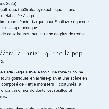
rs 2025).
gothique, théâtrale, pyrotechnique — une
 métal alliée à la pop.
és :
robe géante, barque pour Shallow, séquence
et final apothéotique.
 de deux heures, setlist riche de plus de trente
âtral à Parigi : quand la pop
ra
de
Lady Gaga
a fixé le ton : une robe-crinoline
 tours gothiques en arrière-plan et une scène en
, composé de « little monsters » costumés, a
créant une mer de dentelles, résilles et
res.
gie une identité visuelle forte : références