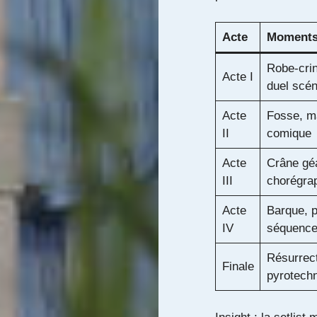
Acte
Moments
Robe-crin
Acte I
duel scén
Acte
Fosse, m
II
comique
Acte
Crâne gé
III
chorégra
Acte
Barque, p
IV
séquences
Résurrect
Finale
pyrotechn