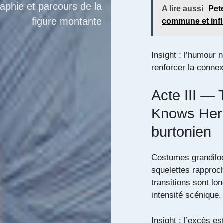
raphie et parcours de la
A lire aussi
Pet
figure montante
commune et inf
Insight : l’humour n
renforcer la connex
Acte III — 
Knows Her 
burtonien
Costumes grandiloq
squelettes rapproch
transitions sont lo
intensité scénique.
Insight : l’excès es