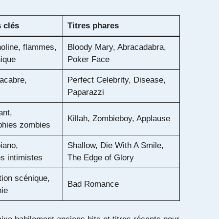
 clés
Titres phares
oline, flammes,
Bloody Mary, Abracadabra,
ique
Poker Face
acabre,
Perfect Celebrity, Disease,
Paparazzi
ant,
Killah, Zombieboy, Applause
phies zombies
iano,
Shallow, Die With A Smile,
 intimistes
The Edge of Glory
ion scénique,
Bad Romance
ie