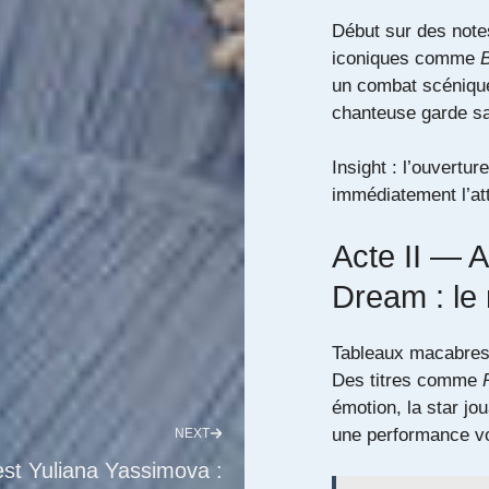
Début sur des note
iconiques comme
un combat scénique 
chanteuse garde sa
Insight : l’ouvertu
immédiatement l’att
Acte II — A
Dream : le
Tableaux macabres,
Des titres comme
émotion, la star jo
une performance vo
NEXT
est Yuliana Yassimova :