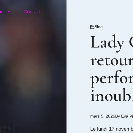
ue
Contact
Blog
Lady G
retou
perfo
inoub
mars 5, 2026
By
Eva V
Le lundi 17 novem