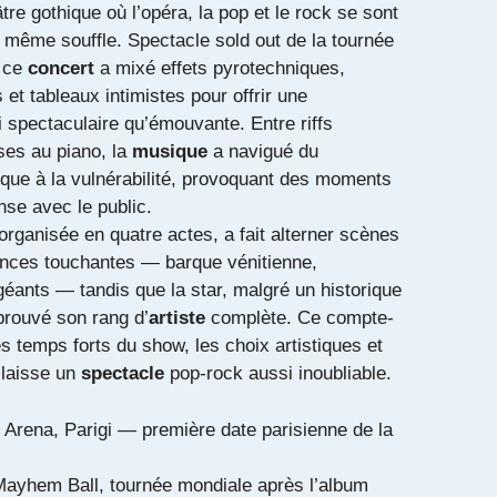
tre gothique où l’opéra, la pop et le rock se sont
 même souffle. Spectacle sold out de la tournée
, ce
concert
a mixé effets pyrotechniques,
t tableaux intimistes pour offrir une
 spectaculaire qu’émouvante. Entre riffs
ises au piano, la
musique
a navigué du
ue à la vulnérabilité, provoquant des moments
se avec le public.
rganisée en quatre actes, a fait alterner scènes
nces touchantes — barque vénitienne,
éants — tandis que la star, malgré un historique
 prouvé son rang d’
artiste
complète. Ce compte-
es temps forts du show, les choix artistiques et
 laisse un
spectacle
pop-rock aussi inoubliable.
Arena, Parigi — première date parisienne de la
ayhem Ball, tournée mondiale après l’album