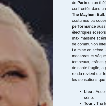
de
Paris
en un théâ
confrontés dans un
The Mayhem Ball
costumes baroques e
performance
aussi
électriques et repr
maximalisme scéniq
de communion inten
La mise en scène, o
macabres et séque
tombeaux, crânes g
de santé fragile, a
rendu revient sur l
les sensations que
Lieu :
Accor 
série.
Tour :
The M