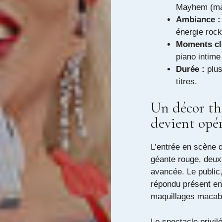
Mayhem (ma
Ambiance :
énergie rock
Moments cl
piano intime 
Durée :
plus
titres.
Un décor thé
devient opé
L’entrée en scène 
géante rouge, deux
avancée. Le public
répondu présent en 
maquillages macab
Le spectacle privilé