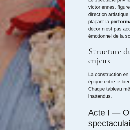
victoriennes, figur
direction artistiqu
plaçant la
perform
décor n’est pas acce
émotionnel de la so
Structure du
enjeux
La construction en 
épique entre le bie
Chaque tableau mêl
inattendus.
Acte I — Of
spectacula