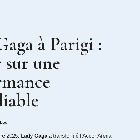
aga à Parigi :
r sur une
rmance
liable
ibes
bre 2025,
Lady Gaga
a transformé l’Accor Arena