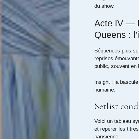
du show.
Acte IV —
Queens : l’
Séquences plus se
reprises émouvan
public, souvent en 
Insight : la bascul
humaine.
Setlist con
Voici un tableau sy
et repérer les titre
parisienne.