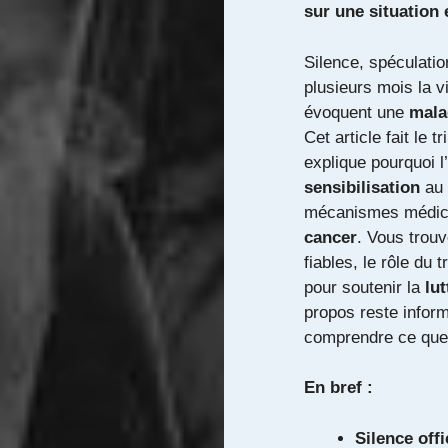
sur une situation
Silence, spéculatio
plusieurs mois la v
évoquent une
mala
Cet article fait le 
explique pourquoi 
sensibilisation
au 
mécanismes médica
cancer
. Vous trou
fiables, le rôle du 
pour soutenir la
lut
propos reste informa
comprendre ce que 
En bref :
Silence offi