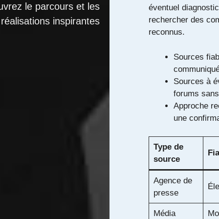
vrez le parcours et les
éventuel diagnosti
rechercher des com
réalisations inspirantes
reconnus.
Sources fiab
communiqués
Sources à é
forums sans 
Approche re
une confirma
Type de
Fia
source
Agence de
Él
presse
Média
Mo