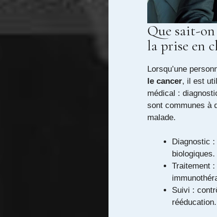
Que sait-on 
la prise en 
Lorsqu’une personn
le cancer
, il est u
médical : diagnosti
sont communes à de
malade.
Diagnostic :
biologiques.
Traitement :
immunothéra
Suivi : cont
rééducation.