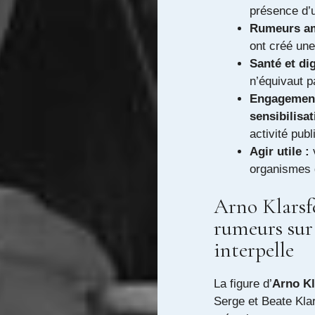
présence d’
Rumeurs am
ont créé une
Santé et dig
n’équivaut 
Engagement
sensibilisat
activité publ
Agir utile :
v
organismes 
Arno Klarsfe
rumeurs sur 
interpelle
La figure d’
Arno Kl
Serge et Beate Klars