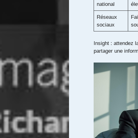
national
él
Réseaux
Fai
sociaux
so
Insight : attendez 
partager une inform