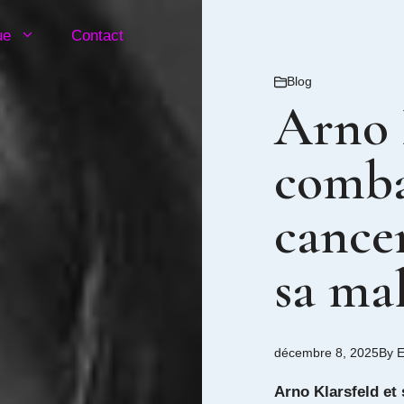
ue
Contact
Blog
Arno 
comba
cancer
sa ma
décembre 8, 2025
By
E
Arno Klarsfeld et 