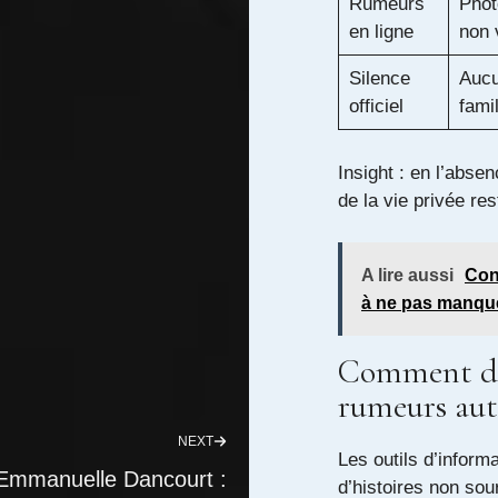
Rumeurs
Phot
en ligne
non 
Silence
Aucu
officiel
famil
Insight : en l’absen
de la vie privée res
A lire aussi
Conc
à ne pas manqu
Comment dist
rumeurs aut
NEXT
Les outils d’informa
Emma­nue­lle Dancourt :
d’histoires non so