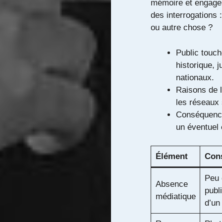
mémoire et engagem
des interrogations 
ou autre chose ?
Public touch
historique, j
nationaux.
Raisons de l
les réseaux
Conséquence 
un éventuel
Élément
Cons
Peu 
Absence
publ
médiatique
d’un