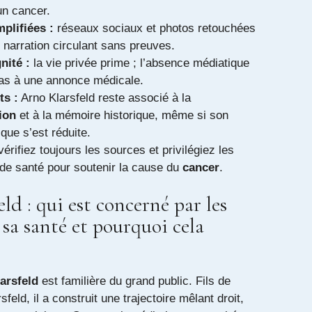
un cancer.
plifiées :
réseaux sociaux et photos retouchées
 narration circulant sans preuves.
nité :
la vie privée prime ; l’absence médiatique
pas à une annonce médicale.
s :
Arno Klarsfeld reste associé à la
ion
et à la mémoire historique, même si son
ique s’est réduite.
érifiez toujours les sources et privilégiez les
de santé pour soutenir la cause du
cancer
.
ld : qui est concerné par les
sa santé et pourquoi cela
arsfeld
est familière du grand public. Fils de
feld, il a construit une trajectoire mêlant droit,